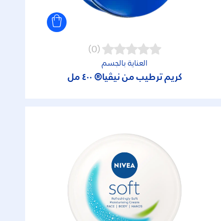
(0)
العناية بالجسم
كريم ترطيب من نيڤيا® ٤٠٠ مل