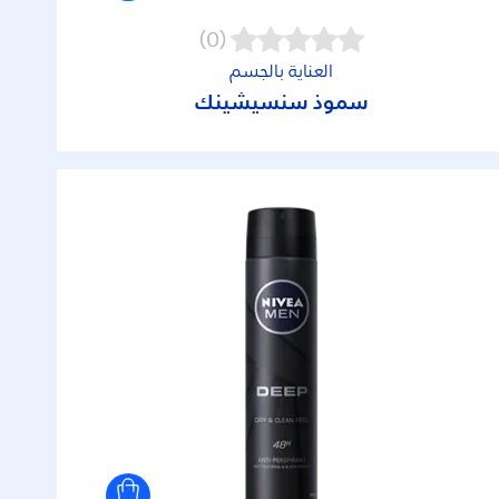
(0)
العناية بالجسم
سموذ سنسيشينك