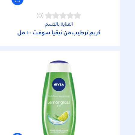
(0)
العناية بالجسم
كريم ترطيب من نيڤيا سوفت ١٠٠ مل