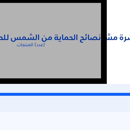
شرة مشرقة
نصائح الحماية من الشمس للح
{عدد} المنتجات