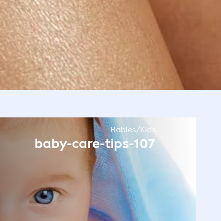
Babies/Kids
baby-
care
-tips-107