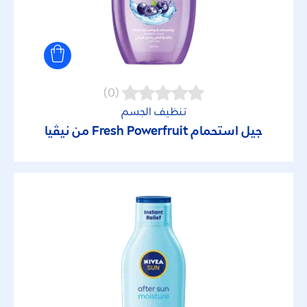
بيور إيمبكت
بيور كلين
حماية الأطفال من أشعة الشمس
(0)
تنظيف الجسم
دراي
جيل استحمام
Powerfruit من نيڤيا
Fresh
زيت وعشب الليمون
ستين سنسيشن
سكين إنرجي
سيلفر بروتيكت