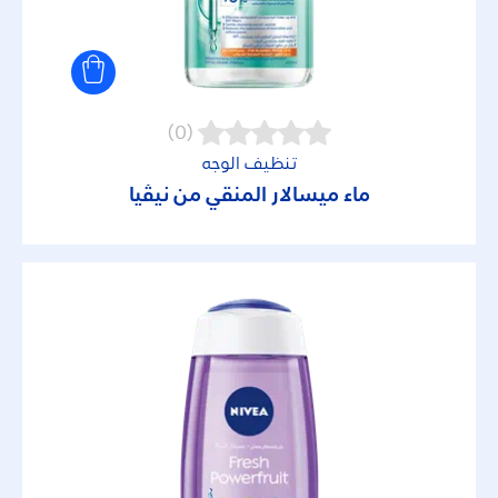
بروتكت أند ريفرش
بروتيكت أند كير
(0)
تنظيف الوجه
بروتيكت أند موستيشر
ماء ميسالار المنقي من نيڤيا
بروتيكيت أند كير كلر
بودي لوشن
بودي ميلك
بيرل أند بيوتي