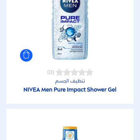
لا توجد مكونات
Aluminium (ACH)
Microplastics
Mineral oil
(0)
تنظيف الجسم
Octinoxate
NIVEA
Men
Pure
Impact Shower Gel
Octocrylene
Oxybenzone
Perfume