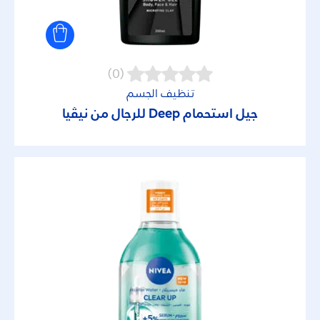
أكتيف كلين
اكسبرس هايدرايشن
(0)
إكسترا كير
تنظيف الجسم
جيل استحمام
Deep
للرجال من نيڤيا
إنرجي
انفزيبل للملابس البيضاء والسوداء
أوريجنالز
أوريجينال كير
أول بيربوز كريم