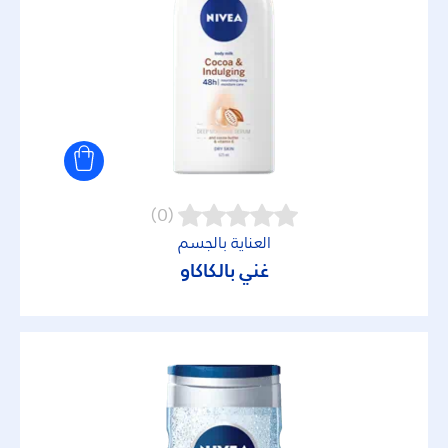
عناية مكثفة
لون بشرة واحد
مُغَذي
مواد مرطبة
(0)
الاحتياجات
العناية بالجسم
غني بالكاكاو
Deep cleansing
Deo protection
Refreshment