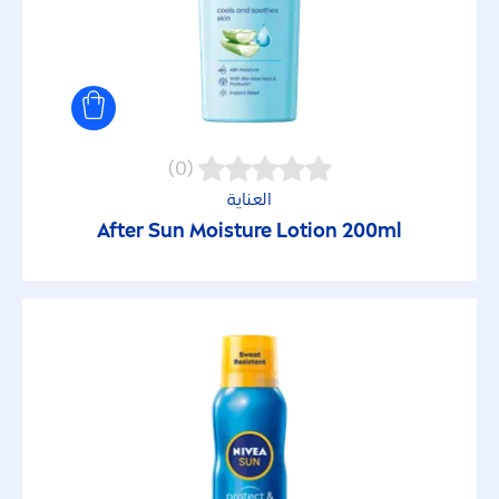
سينسيتف أند بيور
شور فريشنيس
صن بروتكشن
(0)
العناية
فروتي شاين
After
Sun
Moisture Lotion 200ml
فريش ناتشرل
فيس إيسينشيال
كريم سوفت
كريم كير