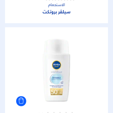
الاستحمام
مزيل العرق
سيلڤر بروتكت
مزيل رائحة
واقي الشمس للجسم
واقي الشمس للوجه
المجموعة
Cleansing Gel (Men Face)
Micellar Water
إصبع