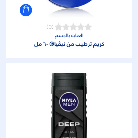
Naturally Good
(0)
Power Fresh
العناية بالجسم
كريم ترطيب من نيڤيا® ٦٠ مل
Soft Care Shower
UV Face
UV Face Specialist
Whitening
أفتر صن كير