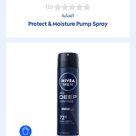
سبراي
(0)
العناية
سبراي للحماية من الشمس
Protect
& Moisture Pump Spray
صابون
كريم
كريم
كريم
كريم بعد الحلاقة
كريم حلاقة