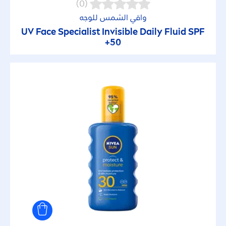
(0)
واقي الشمس للوجه
إصبع عناية بالشفاه
UV Face Specialist Invisible Daily Fluid SPF
50+
جل استحمامام
جل حلاقة
رذاذ الشمس
رغوة حلاقة
رول أون
زيت التسمير