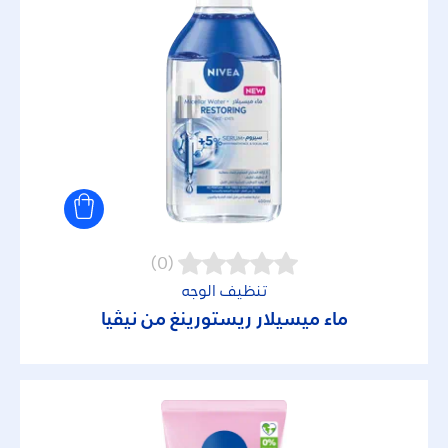
بشرة طفل
بشرة عادية
بشرة مُتَوَاَلِفَة
بشرة مجهدة ومتعبة
جميع أنواع البشرة
(0)
تنظيف الوجه
معزز للإشراق
ماء ميسيلار ريستورينغ من نيڤيا
عامل الحماية من أشعة الشمس
15