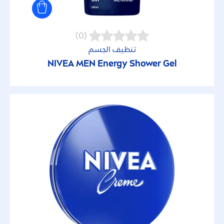
DEEP
(0)
Derma Control
تنظيف الجسم
NIVEA
MEN
Energy Shower Gel
Derma Skin
Extra Whitening
Fresh Care Shower
Intense Bronze
Men Freshness
Micellar