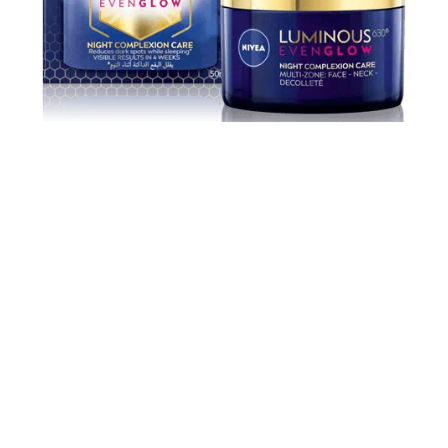
كريم الليل
630® EVEN
LUMINOUS
GLOW NIGHT COMPLEXION
CARE
يقوم كريم الليل Night Complexion
Care
بتجديد
وتقوية البشرة كل ليلة، مع تقليل البقع الداكنة بشكل
ملحوظ، نتائج ملحوظة خلال 4 أسابيع.