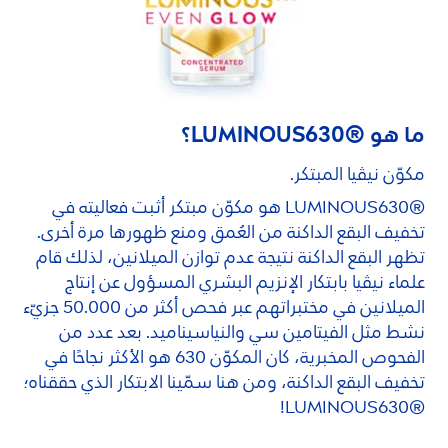
ما هو ®
630؟
LUMINOUS
مكوّن نيڤيا المبتكر.
®
LUMINOUS
630 هو مكوّن مبتكر أثبت فعاليته في
تخفيف البقع الداكنة من العُمق ومنع ظهورها مرة أخرى.
تظهر البقع الداكنة نتيجة عدم توازن الميلانين، لذلك قام
علماء نيڤيا بابتكار الإنزيم البشري المسؤول عن إنتاج
الميلانين في مختبراتهم عبر فحص أكثر من 50.000 جزيّء
نشط مثل الفيتامين سي والنياسيناميد. بعد عدد من
الفحوص المخبرية، كان المكوّن 630 هو الأكثر نجاحًا في
تخفيف البقع الداكنة، ومن هنا سمّينا الابتكار الذي حققناه؛
LUMINOUS
630!
®