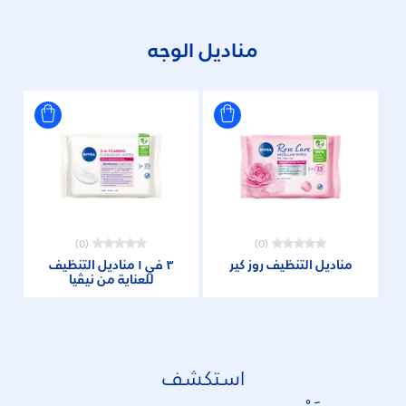
مناديل الوجه
(0)
(0)
مناديل التنظيف روز كير
٣ في ١ مناديل التنظيف
للعناية من نيڤيا
استكشف