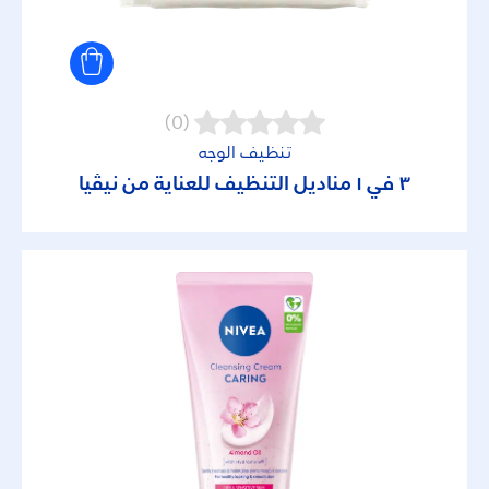
(0)
تنظيف الوجه
٣ في ١ مناديل التنظيف للعناية من نيڤيا