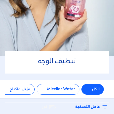
جميع أنواع البشرة
معزز للإشراق
لا توجد مكونات
Microplastics
تنظيف الوجه
Perfume
عوامل التصفية المحددة
الكل
Micellar Water
مزيل ماكياج
فرز
عامل التصفية