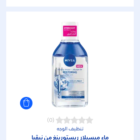
(0)
تنظيف الوجه
ماء ميسيلار ريستورينغ من نيڤيا