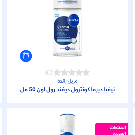
(0)
مزيل رائحة
نيفيا ديرما كونترول ديفند رول أون 50 مل
المنتجات
الجديدة