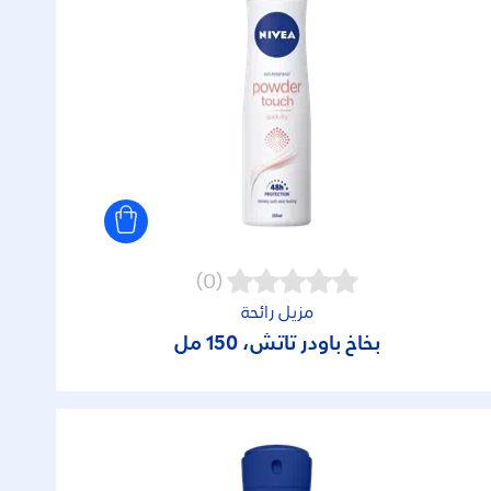
(0)
مزيل رائحة
بخاخ باودر تاتش، 150 مل