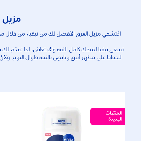
مزيل ا
اكتشفي مزيل العرق الأفضل لك من نيڤيا، من خلال مجموع
تسعى نيڤيا لمنحكِ كامل الثقة والانتعاش، لذا تقدّم لكِ م
للحفاظ على مظهر أنيق ونابضٍ بالثقة طوال اليوم. ولأن
المنتجات
الجديدة