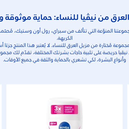
لعرق من نيڤيا للنساء: حماية موثوقة و
تنا المنوّعة التي تتألف من سبراي، رول أون وستيك، مُصّممة ل
الكريهة.
جموعة مُختارة من مزيل العرق للنساء. لا يُعتبر هذا المنتج جزءً
ّ نيڤيا حريصة على تلبية حاجات بشرتك المختلفة، تقدّم لك مجمو
وأنواع البشرة، لكي تشعري بالحماية والثقة في جميع الأوقات.