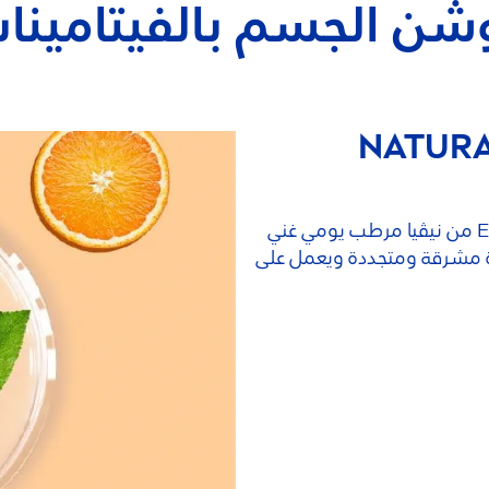
شن الجسم بالفيتامينا
NATUR
Glow بفيتامين Cو E من نيڤيا مرطب يومي غني
ليمنحك بشرة مشرقة ومتجددة ويعمل على