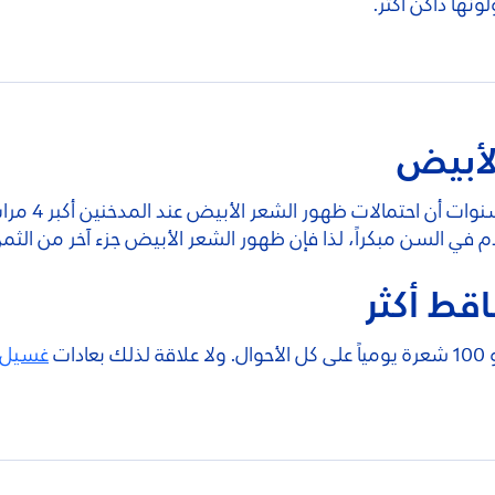
نها داكن أكثر.
لأبيض
حقيقة: أوضح
 في السن مبكراً، لذا فإن ظهور الشعر الأبيض جزء آخر من الثم
قط أكثر
ات
غسيل 