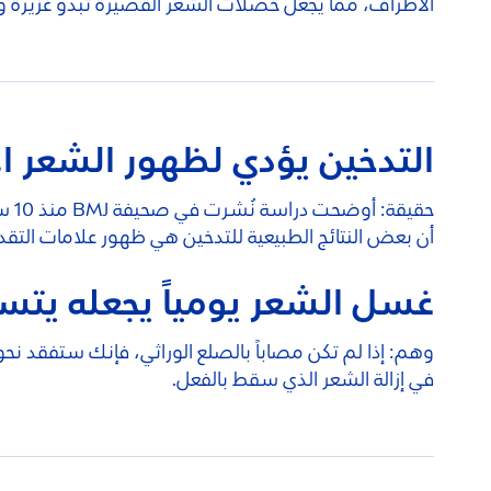
الأطراف، مما يجعل خصلات الشعر القصيرة تبدو غزيرة ولو
التدخين يؤدي لظهور الشعر ا
أن بعض النتائج الطبيعية للتدخين هي ظهور علامات التقدم
غسل الشعر يومياً يجعله يتسا
وهم: إذا لم تكن مصاباً بالصلع الوراثي، فإنك ستفقد نحو 100 شعرة يومياً على كل الأحوال. ولا علاقة لذلك بعاد
في إزالة الشعر الذي سقط بالفعل.