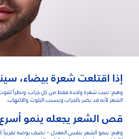
إذا اقتلعت شعرة بيضاء، سينب
وهم: تنبت شعرة واحدة فقط من كل جراب. ونظراً لموت 
الشعر لأنه قد يضر بالجراب ويسبب التلوث والالتهاب.
قص الشعر يجعله ينمو أسرع و
وهم: ينمو الشعر بنفس المعدل – نصف بوصة تقريباً كل 