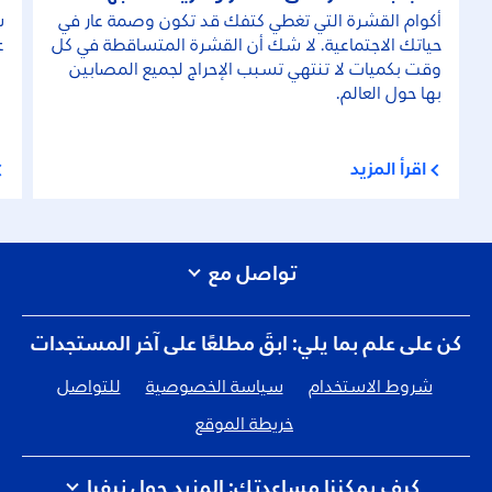
أكوام القشرة التي تغطي كتفك قد تكون وصمة عار في
س
حياتك الاجتماعية. لا شك أن القشرة المتساقطة في كل
ع
وقت بكميات لا تنتهي تسبب الإحراج لجميع المصابين
بها حول العالم.
اقرأ المزيد
تواصل مع
كن على علم بما يلي: ابقَ مطلعًا على آخر المستجدات
شروط الاستخدام
سياسة الخصوصية
للتواصل
خريطة الموقع
كيف يمكننا مساعدتك: المزيد حول نيفيا