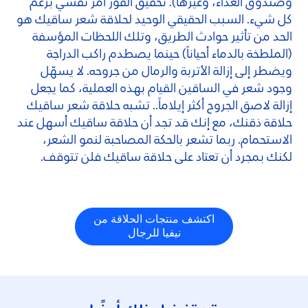
وصندوق الغذاء، وغيرها). تحقيق الفوز أمر نفسي برغم
كل شيء. السبب الحقيقي الوحيد لحلاقة شعر ساقيك هو
الحد من تأثير حوادث الطريق، وتلك اللحظات المؤسفة
(الملطخة بالدماء أحياناً) حينما يصطدم راكب الدراجة
ويضطر إلى إزالة الأتربة والرمال من جروحه. لا يسهّل
وجود شعر في الساقين القيام بهذه العملية، كما يجعل
إزالة لاصق الجروح أكثر إيلاماً.. تشبه حلاقة شعر ساقيك
حلاقة ذقنك، مع إنك قد تجد أن حلاقة ساقيك أسهل عند
الاستحمام. ربما تشعر بالحكة المصاحبة لنمو الشعر،
لكنك بمجرد أن تعتاد على حلاقة ساقيك فلن تتوقف.
اكتشف منتجات الحلاقة من
نيفيا للرجال