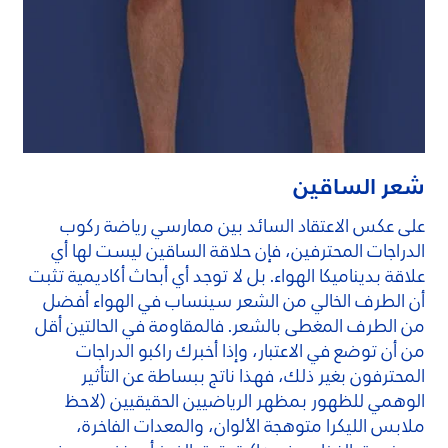
شعر الساقين
على عكس الاعتقاد السائد بين ممارسي رياضة ركوب
الدراجات المحترفين، فإن حلاقة الساقين ليست لها أي
علاقة بديناميكا الهواء. بل لا توجد أي أبحاث أكاديمية تثبت
أن الطرف الخالي من الشعر سينساب في الهواء أفضل
من الطرف المغطى بالشعر. فالمقاومة في الحالتين أقل
من أن توضع في الاعتبار، وإذا أخبرك راكبو الدراجات
المحترفون بغير ذلك، فهذا ناتج ببساطة عن التأثير
الوهمي للظهور بمظهر الرياضيين الحقيقيين (لاحظ
ملابس الليكرا متوهجة الألوان، والمعدات الفاخرة،