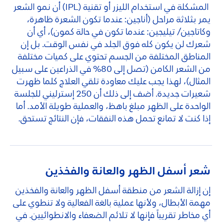
المشكلة في استخدام الليزر أو تقنية (IPL) أن نمو الشعر
يمر بثلاثة مراحل (أناجين: عندما تكون الشعرة ظاهرة،
وكاتاجين/ تيليجين: عندما تكون في حالة كمون)، أي أن
شعرك لن يكون كله فوق الجلد في نفس الوقت. بل إن
المناطق المختلفة من الجسم تحتوي على كميات مختلفة
من الشعر الكامن (تصل إلى 80% في الذراعين على سبيل
المثال)، لهذا يجب عليك معاودة تلقي العلاج كلما ظهرت
شعيرات جديدة. أضف إلى ذلك أن 250 إسترليني للجلسة
الواحدة على الظهر مبلغ باهظ، والعملية طويلة الأمد. أما
إذا كنت لا تمانع تحمل هذه النفقات، فإن النتائج تستحق.
شعر أسفل الظهر والعانة والفخذين
إن إزالة الشعر من منطقة أسفل الظهر والعانة والفخذين
مهمة الأبطال، ولأنها عملية بالغة الفعالية ولا تنطوي على
أي مخاطر تقريباً فإنها لا تلائم الضعفاء والانطوائيين. في