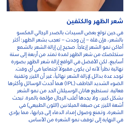
شعر الظهر والكتفين
في حين تولع بعض السيدات بالصدر الرجالي المكسو
بالشعر، فإن قلة – إن وجدت – تعجب بشعر الظهر: أكثر
أماكن نمو الشعر إزعاجاً. صحيح إن إزالة الشعر بالشمع
ستخلصك من شعر الظهر لمدة تمتد من أربعة إلى ستة
أسابيع، لكن الأفضل في الواقع إزالة شعر الظهر بصورة
نهائية نظراً لأنه لن يكون مقبولاً اجتماعيا في أي وقت.
توجد عدة بدائل لإزالة الشعر نهائياً، غير أن الليزر وتقنية
الضوء الشديد الخاطف (IPL) هما أحدث الوسائل وأكثرها
فعالية. تستطيع هاتان الوسيلتان الحد من نمو الشعر
بشكل كبير، ولا يجدها أغلب الرجال مؤلمة بالمرة. تبحث
أشعة الليزر عن صبغة الميلانين (اللون الطبيعي) في
الشعرة، وتمنع وصول إمداد الدماء إلى جرابها، مما يؤدي
في النهاية إلى توقف نمو الشعرة من الأساس.