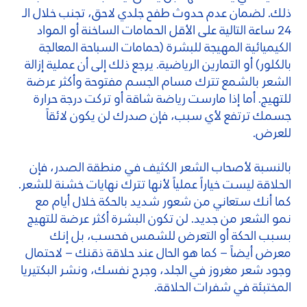
ذلك. لضمان عدم حدوث طفح جلدي لاحق، تجنب خلال الـ
24 ساعة التالية على الأقل الحمامات الساخنة أو المواد
الكيميائية المهيجة للبشرة (حمامات السباحة المعالجة
بالكلور) أو التمارين الرياضية. يرجع ذلك إلى أن عملية إزالة
الشعر بالشمع تترك مسام الجسم مفتوحة وأكثر عرضة
للتهيج. أما إذا مارست رياضة شاقة أو تركت درجة حرارة
جسمك ترتفع لأي سبب، فإن صدرك لن يكون لائقاً
للعرض.
بالنسبة لأصحاب الشعر الكثيف في منطقة الصدر، فإن
الحلاقة ليست خياراً عملياً لأنها تترك نهايات خشنة للشعر.
كما أنك ستعاني من شعور شديد بالحكة خلال أيام مع
نمو الشعر من جديد. لن تكون البشرة أكثر عرضة للتهيج
بسبب الحكة أو التعرض للشمس فحسب، بل إنك
معرض أيضاً – كما هو الحال عند حلاقة ذقنك – لاحتمال
وجود شعر مغروز في الجلد، وجرح نفسك، ونشر البكتيريا
المختبئة في شفرات الحلاقة.