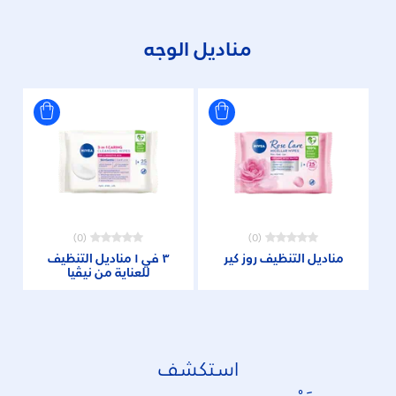
مناديل الوجه
(0)
(0)
مناديل التنظيف روز كير
٣ في ١ مناديل التنظيف
للعناية من نيڤيا
استكشف