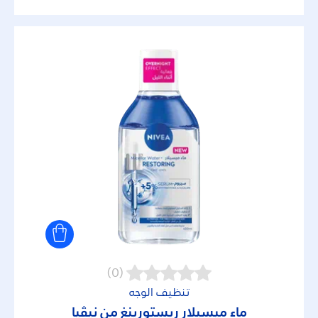
(0)
تنظيف الوجه
ماء ميسيلار ريستورينغ من نيڤيا