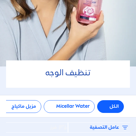
جميع أنواع البشرة
معزز للإشراق
لا توجد مكونات
Microplastics
تنظيف الوجه
Perfume
عوامل التصفية المحددة
الكل
Micellar Water
مزيل ماكياج
فرز
عامل التصفية