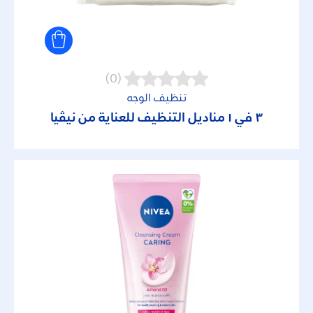
(0)
تنظيف الوجه
٣ في ١ مناديل التنظيف للعناية من نيڤيا