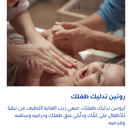
روتين تدليك طفلك
لروتين تدليك طفلك، ضعي زيت العناية اللطيف من نيڤيا
للأطفال على كفّك ودلّكي عنق طفلك وذراعيه وساقيه
وقدميه.