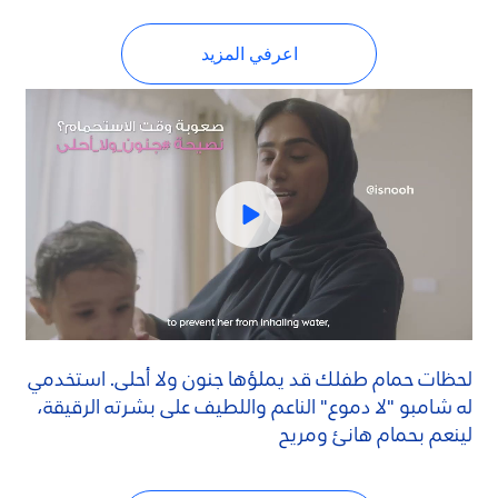
اعرفي المزيد
لحظات حمام طفلك قد يملؤها جنون ولا أحلى. استخدمي
له شامبو "لا دموع" الناعم واللطيف على بشرته الرقيقة،
لينعم بحمام هانئ ومريح