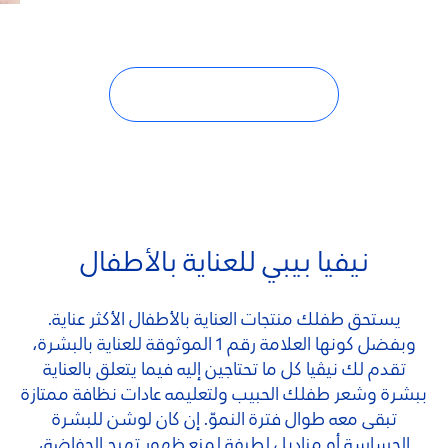
سجلي لتحصلي على مواضيع مشوّقة!
الإنضمام إلى عائلة نيفيا بيبي
نيفيا بيبي للعناية بالأطفال
يستحق طفلك منتجات العناية بالأطفال الأكثر عناية.
وبفضل كونها العلامة رقم 1 الموثوقة للعناية بالبشرة،
تقدم لك نيڤيا كل ما تحتاجين إليه فيما يتعلق بالعناية
ببشرة وشعر طفلك الحبيب ولتعليمه عادات نظافة ممتازة
تبقى معه طوال فترة النموّ. إن كان لوشن للبشرة
الحساسة أو مناديل لطيفة لمنع ظهور تهيج الحفاضة،