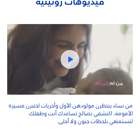
فيديوهات روتينية
من نساء ينتظرن مولودهن الأول وأخريات اختبرن مسيرة
الأمومة، اكتشفي نصائح تساعدك أنت وطفلك
لتستمتعي بلحظات جنون ولا أحلى.