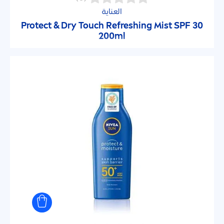
Luminous630
العناية
Protect
& Dry Touch Re
fresh
ing Mist SPF 30
Micellar
200ml
UV Face
UV Face Specialist
أوريجينال كير
أول بيربوز كريم
بروتكت أند ريفرش
بروتيكت أند موستيشر