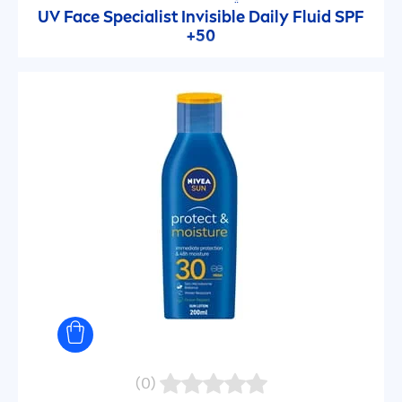
UV Face Specialist Invisible Daily Fluid SPF
بشرة مُتَوَاَلِفَة
50+
بشرة مجهدة ومتعبة
جميع أنواع البشرة
معزز للإشراق
لا توجد مكونات
Microplastics
Mineral oil
(0)
Octinoxate