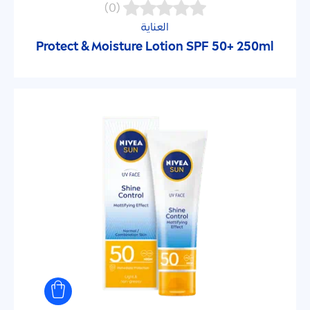
(0)
بروتيكيت أند كير كلر
العناية
Protect
& Moisture Lotion SPF 50+ 250ml
حماية الأطفال من أشعة الشمس
صن بروتكشن
كير أند كولر
عامل الحماية من أشعة الشمس
15
30