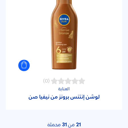
(0)
العناية
لوشن إنتنس برونز من نيفيا صن
21
من
31
محملة