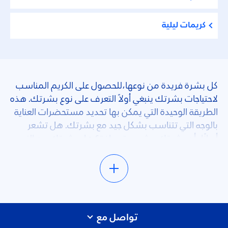
كريمات ليلية
كل بشرة فريدة من نوعها،للحصول على الكريم المناسب
لاحتياجات بشرتك ينبغي أولاً التعرف على نوع بشرتك. هذه
الطريقة الوحيدة التي يمكن بها تحديد مستحضرات العناية
بالوجه التي تتناسب بشكل جيد مع بشرتك. هل تشعر
أحيانًا بأن بشرتك مشدودة وجافة؟ هل بشرتك من النوع
المعرض لظهور الشوائب والعيوب؟ هل أنت حساس
للضوء الساطع أو لدرجات الحرارة القصوى؟ البشرة
المختلطة أو الجافة أو غير النقية أو العادية أو الحساسة: اختر
كريم الوجه المناسب لاحتياجات بشرتك من مجموعة
منتجات نيڤيا للعناية بالوجه. يتوفر كريم للبشرة الجافة التي
تواصل مع
تعمل على ترطيب مكثف للبشرة الحساسة بتركيبة لطيفة