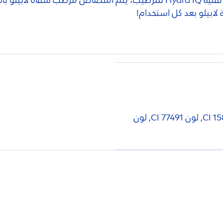
تقنية
IQ
Hydra
للترطيب، يتم امتصاص مرطب شفاه لابيلو بالر
لابيلو بعد كل استخدام!
زيت بذور اللفت المهدرج, أروما, لون CI 45380, لون CI 15850, لون CI 77491, لون