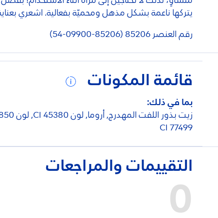
متساوٍ، لذلك لا تحتاجين إلى مرآة أثناء الاستخدام! بفضل 
يتركها ناعمة بشكل مذهل ومحميّة بفعالية. اشعري بعناية 
رقم العنصر 85206 (85206-09900-54)
قائمة المكونات
بما في ذلك:
CI 77499
التقييمات والمراجعات
0