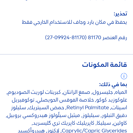
تحذير:
يحفظ في مكان بارد وجاف للاستخدام الخارجي فقط
رقم العنصر 81170 (81170-09924-27)
قائمة المكونات
بما في ذلك:
المياه, جليسرول, صمغ الزانثان, كبريتات لوريث الصوديوم,
غلوكوزيد كوكو, خلاصة الفوقس الحويصلي, توكوفيريل
اسيتات, Retinyl Palmitate, حمض السيتريك, سليلوز
دقيق التبلور, سيليلوز, ميثيل سيلُولوز هيدروكسي بروبيل,
كاولين, سيليكا, كاپريليك كاپريك تري گليسريد,
Caprylic/Capric Glycerides, لاكتوز, هيدروأكسيد