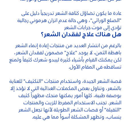
عادة ما يكون تضاؤل كثافة الشعر تدريجياً دليل على
"الصلع الوراثي"، وهي حالة عدم اتزان هرموني رجالية
تؤدي إلى موت جرابات الشعر
هل هناك علاج لفقدان الشعر؟
بالرغم من انتشار العديد من منتجات إعادة إنماء الشعر
باهظة الثمن، لا يوجد "علاج" مضمون لفقدان الشعر،
لكن يمكنك القيام بأشياء كثيرة ليبدو شعرك كثيفاً ولمنع
تساقطه في المقام الأول.
قصة الشعر الجيدة، واستخدام منتجات "التكثيف" للعناية
بالشعر، وتناول بعض المكملات الغذائية التي لا تؤخذ إلا
بوصفة طبية، كلها أمور يمكنها منحك مظهراً كثيف
الشعر. تجنب الاستخدام المفرط للزيت والمنتجات
"الثقيلة" أو قصات الشعر الطويلة لأنها تجعل الشعر
ينساب، وتظهر المشكلة أسوأ مما هي عليه.