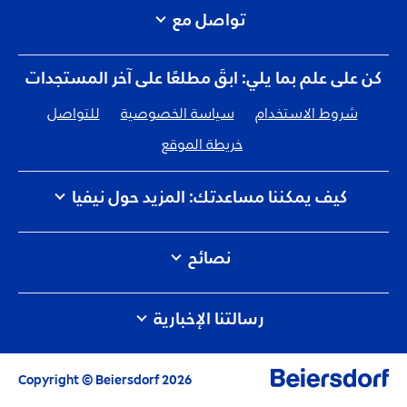
تواصل مع
كن على علم بما يلي: ابقَ مطلعًا على آخر المستجدات
شروط الاستخدام
سياسة الخصوصية
للتواصل
خريطة الموقع
كيف يمكننا مساعدتك: المزيد حول نيفيا
الوظائف
كيف تلمس نيڤيا الكوكب
للتواصل
نصائح
تونر الوجه ما هو وما فوائده وكيفية استخدامه
رسالتنا الإخبارية
غسول الوجه: ما هو، فوائده، وكيفية القيام به بالشكل
الصحيح!
- أحدث المميزات ونصائح العناية والإيحاءات
تنظيف الوجه
والعروض
Copyright © Beiersdorf 2026
- عينات من منتجات مجانية حصرية مختارة خصيصًا
حب الشباب: ما أسبابه وكيفية الوقاية منه وعلاجه!