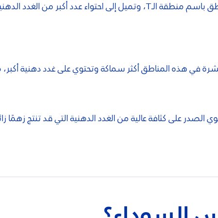
خصوصًا الأنف والجبهة والذقن. تُعرف هذه المناطق باسم منطقة الـT، وتميل
بشرة في هذه المناطق أكثر سماكة وتحتوي على غدد دهنية أكبر، 
الصدر على كثافة عالية من الغدد الدهنية التي قد تنتج زهمًا زائدً
س السوداء؟